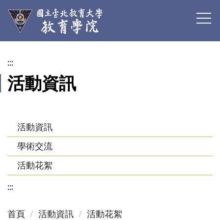
跳
到
主
要
內
:::
容
活動資訊
區
活動資訊
學術交流
活動花絮
:::
首頁
活動資訊
活動花絮