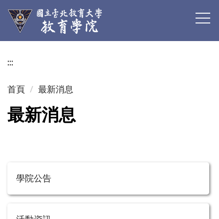
跳
到
主
要
內
:::
容
區
首頁
最新消息
最新消息
學院公告