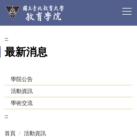
跳
到
主
要
內
:::
容
最新消息
區
學院公告
活動資訊
學術交流
:::
首頁
活動資訊