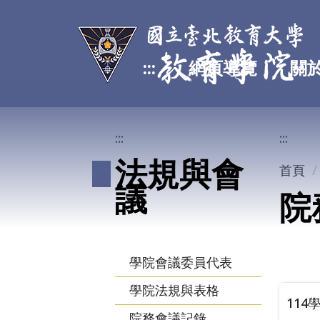
跳
到
主
:::
網頁導覽
關
要
內
容
區
:::
:::
法規與會
首頁
議
院
學院會議委員代表
學院法規與表格
114
院務會議記錄