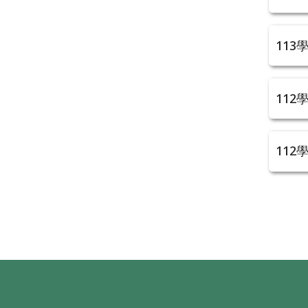
113
112
112