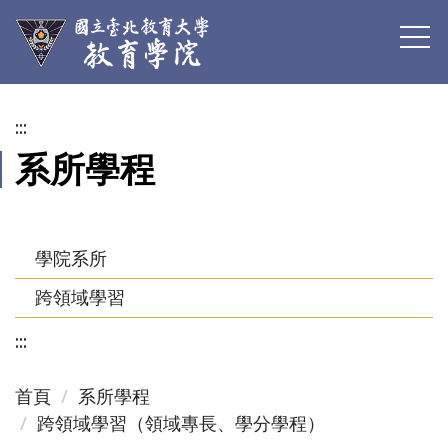
跳
到
主
要
內
:::
容
系所學程
區
學院系所
跨領域學習
:::
首頁
系所學程
跨領域學習（領域專長、學分學程）